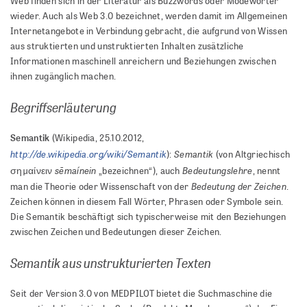
Web finden sich in der Literatur als Buzzwords oder Modewörter
wieder. Auch als Web 3.0 bezeichnet, werden damit im Allgemeinen
Internetangebote in Verbindung gebracht, die aufgrund von Wissen
aus struktierten und unstruktierten Inhalten zusätzliche
Informationen maschinell anreichern und Beziehungen zwischen
ihnen zugänglich machen.
Begriffserläuterung
Semantik
(Wikipedia, 25.10.2012,
http://de.wikipedia.org/wiki/Semantik
Semantik
):
(von Altgriechisch
sēmaínein
Bedeutungslehre
σημαίνειν
„bezeichnen“), auch
, nennt
Bedeutung der Zeichen
man die Theorie oder Wissenschaft von der
.
Zeichen können in diesem Fall Wörter, Phrasen oder Symbole sein.
Die Semantik beschäftigt sich typischerweise mit den Beziehungen
zwischen Zeichen und Bedeutungen dieser Zeichen.
Semantik aus unstrukturierten Texten
Seit der Version 3.0 von MEDPILOT bietet die Suchmaschine die