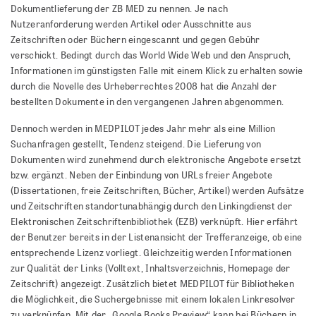
Dokumentlieferung der ZB MED zu nennen. Je nach
Nutzeranforderung werden Artikel oder Ausschnitte aus
Zeitschriften oder Büchern eingescannt und gegen Gebühr
verschickt. Bedingt durch das World Wide Web und den Anspruch,
Informationen im günstigsten Falle mit einem Klick zu erhalten sowie
durch die Novelle des Urheberrechtes 2008 hat die Anzahl der
bestellten Dokumente in den vergangenen Jahren abgenommen.
Dennoch werden in MEDPILOT jedes Jahr mehr als eine Million
Suchanfragen gestellt, Tendenz steigend. Die Lieferung von
Dokumenten wird zunehmend durch elektronische Angebote ersetzt
bzw. ergänzt. Neben der Einbindung von URLs freier Angebote
(Dissertationen, freie Zeitschriften, Bücher, Artikel) werden Aufsätze
und Zeitschriften standortunabhängig durch den Linkingdienst der
Elektronischen Zeitschriftenbibliothek (EZB) verknüpft. Hier erfährt
der Benutzer bereits in der Listenansicht der Trefferanzeige, ob eine
entsprechende Lizenz vorliegt. Gleichzeitig werden Informationen
zur Qualität der Links (Volltext, Inhaltsverzeichnis, Homepage der
Zeitschrift) angezeigt. Zusätzlich bietet MEDPILOT für Bibliotheken
die Möglichkeit, die Suchergebnisse mit einem lokalen Linkresolver
zu verknüpfen. Mit der „Google Books Preview“ kann bei Büchern in