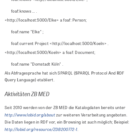
foaf:knows … .
<http://localhost:5000/Elke> a foaf: Person;
foaf:name "Elke" ;
foaf:current Project <http://localhost:5000/Koeln> .
<http://localhost:5000/Koeln> a foaf: Document;
foaf:name "Domstadt Köln" .
S
P
A
R
Als Abfragesprache hat sich SPARQL (
PARQL
rotocol
nd
DF
Q
L
uery
anguage) etabliert.
Aktivitäten ZB MED
Seit 2010 werden von der ZB MED die Katalogdaten bereits unter
http://www.lobid.org/about
zur weiteren Verarbeitung angeboten.
Die Daten liegen in RDF vor, ein Browsing ist auch möglich; Beispiel:
http://lobid.org/resource/ZDB200772-1
.