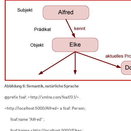
Abbildung 6: Semantik, natürliche Sprache
@prefix foaf: <http://xmlns.com/foaf/0.1/>.
<http://localhost:5000/Alfred> a foaf: Person;
foaf:name "Alfred" ;
foaf:knows <http://localhost:5000/Elke>;