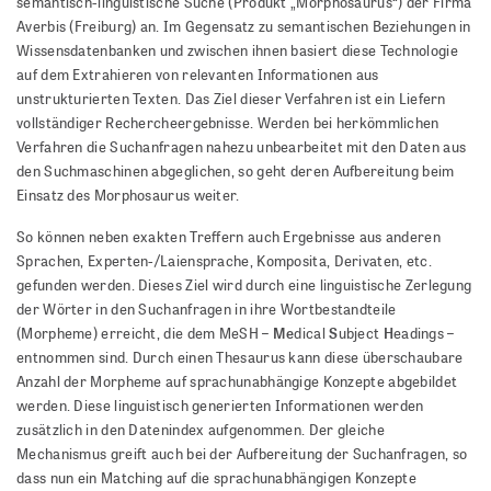
semantisch-linguistische Suche (Produkt „Morphosaurus“) der Firma
Averbis (Freiburg) an. Im Gegensatz zu semantischen Beziehungen in
Wissensdatenbanken und zwischen ihnen basiert diese Technologie
auf dem Extrahieren von relevanten Informationen aus
unstrukturierten Texten. Das Ziel dieser Verfahren ist ein Liefern
vollständiger Rechercheergebnisse. Werden bei herkömmlichen
Verfahren die Suchanfragen nahezu unbearbeitet mit den Daten aus
den Suchmaschinen abgeglichen, so geht deren Aufbereitung beim
Einsatz des Morphosaurus weiter.
So können neben exakten Treffern auch Ergebnisse aus anderen
Sprachen, Experten-/Laiensprache, Komposita, Derivaten, etc.
gefunden werden. Dieses Ziel wird durch eine linguistische Zerlegung
der Wörter in den Suchanfragen in ihre Wortbestandteile
Me
S
H
(Morpheme) erreicht, die dem MeSH –
dical
ubject
eadings –
entnommen sind. Durch einen Thesaurus kann diese überschaubare
Anzahl der Morpheme auf sprachunabhängige Konzepte abgebildet
werden. Diese linguistisch generierten Informationen werden
zusätzlich in den Datenindex aufgenommen. Der gleiche
Mechanismus greift auch bei der Aufbereitung der Suchanfragen, so
dass nun ein Matching auf die sprachunabhängigen Konzepte