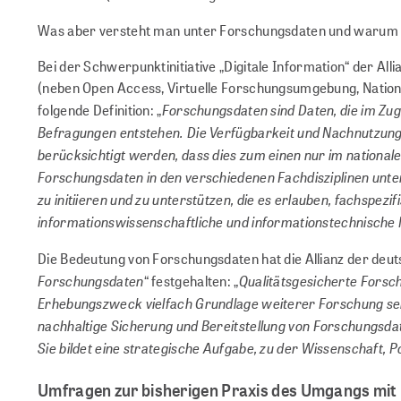
Was aber versteht man unter Forschungsdaten und warum so
Bei der Schwerpunktinitiative „Digitale Information“ der A
(neben Open Access, Virtuelle Forschungsumgebung, National
Forschungsdaten sind Daten, die im Zu
folgende Definition: „
Befragungen entstehen. Die Verfügbarkeit und Nachnutzung 
berücksichtigt werden, dass dies zum einen nur im national
Forschungsdaten in den verschiedenen Fachdisziplinen unters
zu initiieren und zu unterstützen, die es erlauben, fachspez
informationswissenschaftliche und informationstechnische M
Die Bedeutung von Forschungsdaten hat die Allianz der deu
Forschungsdaten
Qualitätsgesicherte Forsc
“ festgehalten: „
Erhebungszweck vielfach Grundlage weiterer Forschung sein
nachhaltige Sicherung und Bereitstellung von Forschungsda
Sie bildet eine strategische Aufgabe, zu der Wissenschaft, 
Umfragen zur bisherigen Praxis des Umgangs mi