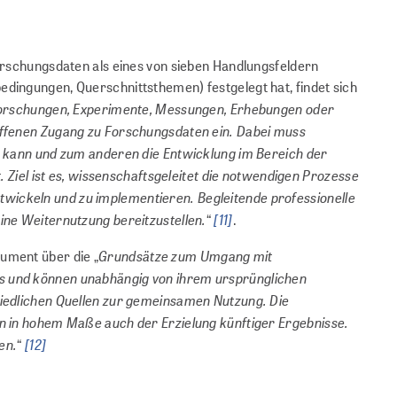
orschungsdaten als eines von sieben Handlungsfeldern
dingungen, Querschnittsthemen) festgelegt hat, findet sich
enforschungen, Experimente, Messungen, Erhebungen oder
offenen Zugang zu Forschungsdaten ein. Dabei muss
n kann und zum anderen die Entwicklung im Bereich der
 Ziel ist es, wissenschaftsgeleitet die notwendigen Prozesse
entwickeln und zu implementieren. Begleitende professionelle
ine Weiternutzung bereitzustellen.
[11]
“
.
Grundsätze zum Umgang mit
ument über die „
is und können unabhängig von ihrem ursprünglichen
hiedlichen Quellen zur gemeinsamen Nutzung. Die
rn in hohem Maße auch der Erzielung künftiger Ergebnisse.
en.
[12]
“