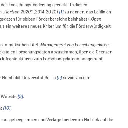
d der Forschungsförderung gerückt. In diesem
Horizon 2020
[1]
m „
“ (2014–2020)
zu nennen, das Leitlinien
Open
sdaten für sieben Förderbereiche beinhaltet („
 ein weiteres neues Kriterium für die Förderwürdigkeit
Management von Forschungsdaten –
rammatischen Titel „
 digitalen Forschungsdaten abzustimmen, über die Grenzen
llen Infrastrukturen zum Forschungsdatenmanagement
[5]
 Humboldt-Universität Berlin
sowie von den
[9]
te Website
.
[10]
ht
.
rausgebergremien und Verlage fordern im Hinblick auf die