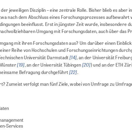
r jeweiligen Disziplin – eine zentrale Rolle. Bisher blieb es aber 
etwa nach dem Abschluss eines Forschungsprozesses aufbewahrt w
ingungen beeinflusst. Erst in jüngster Zeit wurde, insbesondere d
d nachvollziehbaren Umgang mit Forschungsdaten, auch über das Pr
Umgang mit ihren Forschungsdaten aus? Um darüber einen Einblick 
 einer Reihe von Hochschulen und Forschungseinrichtungen durch
[14]
 Technischen Universität Darmstadt
, an der Universität Freibur
[19]
[20]
t Münster
, an der Universität Tübingen
) und an der ETH Zür
[22]
emeinsame Befragung durchgeführt
.
Zumeist verfolgt man fünf Ziele, wobei von Umfrage zu Umfrage
daten
enmanagement
ten-Services