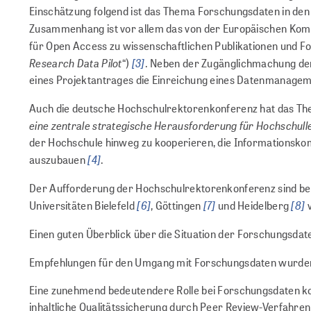
Einschätzung folgend ist das Thema Forschungsdaten in den
Zusammenhang ist vor allem das von der Europäischen Ko
für Open Access zu wissenschaftlichen Publikationen und 
Research Data Pilot
[3]
“)
. Neben der Zugänglichmachung der
eines Projektantrages die Einreichung eines Datenmanagem
Auch die deutsche Hochschulrektorenkonferenz hat das Th
eine zentrale strategische Herausforderung für Hochschull
der Hochschule hinweg zu kooperieren, die Informationsko
[4]
auszubauen
.
Der Aufforderung der Hochschulrektorenkonferenz sind bere
[6]
[7]
[8]
Universitäten Bielefeld
, Göttingen
und Heidelberg
v
Einen guten Überblick über die Situation der Forschungsdate
Empfehlungen für den Umgang mit Forschungsdaten wurden 
Eine zunehmend bedeutendere Rolle bei Forschungsdaten kom
inhaltliche Qualitätssicherung durch Peer Review-Verfahren 