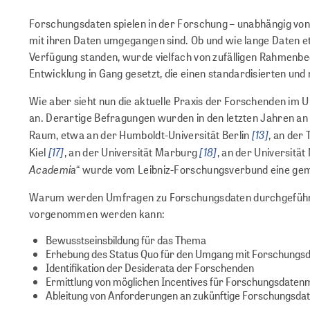
Forschungsdaten spielen in der Forschung – unabhängig von de
mit ihren Daten umgegangen sind. Ob und wie lange Daten 
Verfügung standen, wurde vielfach von zufälligen Rahmenbed
Entwicklung in Gang gesetzt, die einen standardisierten un
Wie aber sieht nun die aktuelle Praxis der Forschenden im 
an. Derartige Befragungen wurden in den letzten Jahren an
[13]
Raum, etwa an der Humboldt-Universität Berlin
, an der
[17]
[18]
Kiel
, an der Universität Marburg
, an der Universitä
Academia
“ wurde vom Leibniz-Forschungsverbund eine g
Warum werden Umfragen zu Forschungsdaten durchgeführt? 
vorgenommen werden kann:
Bewusstseinsbildung für das Thema
Erhebung des Status Quo für den Umgang mit Forschungs
Identifikation der Desiderata der Forschenden
Ermittlung von möglichen Incentives für Forschungsdat
Ableitung von Anforderungen an zukünftige Forschungsda