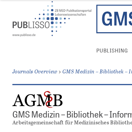
Direkt
Direkt
zum
zum
Inhalt
Inhalt
Publisso
PUBLISHING
Gold
Main
Menu
Journals Overview
GMS Medizin – Bibliothek – 
GMS Medizin – Bibliothek – Infor
Arbeitsgemeinschaft für Medizinisches Bibliot