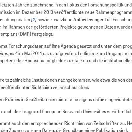
 letzten Jahren zunehmend in den Fokus der Forschungspolitik un
mmission im Dezember 2013 veröffentlichte neue Rahmenprogram
[2]
Forschungsdaten
sowie zusätzliche Anforderungen für Forschung
 im Rahmen der geförderten Projekte gewonnenen Daten wurde als
entplans (DMP) festgelegt.
ema Forschungsdaten auf ihre Agenda gesetzt und unter dem prog
eitungen
“ im Mai 2014 dazu aufgerufen, Leitlinien zum Umgang mit
mpetenz der Hochschulmitglieder zu stärken und die institutione
its zahlreiche Institutionen nachgekommen, wie etwa die von der
eröffentlichten Richtlinien veranschaulichen.
n-Policies in Großbritannien bietet eine eigens dafür eingerichte
auch der League of European Research Universities veröffentlic
mt auch den entsprechenden Richtlinien von Zeitschriften zu. He
den Zugang zu jenen Daten, die Grundlage einer Publikation sind.