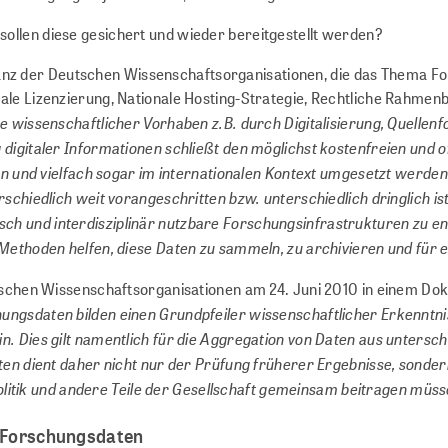
llen diese gesichert und wieder bereitgestellt werden?
llianz der Deutschen Wissenschaftsorganisationen, die das Thema F
e Lizenzierung, Nationale Hosting-Strategie, Rechtliche Rahmenbe
ge wissenschaftlicher Vorhaben z.B. durch Digitalisierung, Quell
digitaler Informationen schließt den möglichst kostenfreien und 
en und vielfach sogar im internationalen Kontext umgesetzt werde
chiedlich weit vorangeschritten bzw. unterschiedlich dringlich ist.
ifisch und interdisziplinär nutzbare Forschungsinfrastrukturen zu 
ethoden helfen, diese Daten zu sammeln, zu archivieren und für e
tschen Wissenschaftsorganisationen am 24. Juni 2010 in einem Dok
hungsdaten bilden einen Grundpfeiler wissenschaftlicher Erkenntn
. Dies gilt namentlich für die Aggregation von Daten aus untersc
ten dient daher nicht nur der Prüfung früherer Ergebnisse, sonde
Politik und andere Teile der Gesellschaft gemeinsam beitragen müss
t Forschungsdaten