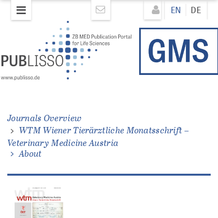
Skip
Direkt
EN
DE
to
zum
main
Inhalt
content
Journals Overview
WTM Wiener Tierärztliche Monatsschrift –
Veterinary Medicine Austria
About