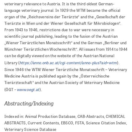
veterinary relevance to Austria. It is the third oldest German-
language veterinary journal. In 1929 the WTM became the official
organ of the „Reichsvereins der Tierärzte“ and the „Gesellschaft der
Tierärzte in Wien und der Wiener Gesellschaft für Mikrobiologen“.
From 1943 to 1946, restrictions due to war were necessary in
scientific journal publishing, leading to the fusion of the Austrian
„Wiener Tierärztlichen Monatsschrift“ and the German „Berliner und
Münchner Tierärztlichen Wochenschrift“. All issues from 1914 to 1944
can be digitally viewed on the website of the Austrian National
https://anno.onb.ac.at/cgi-content/anno-plus?aid=wtm
Library (
).
Since 1946 the WTM Wiener Tierärztliche Monatsschrift – Veterinary
Medicine Austria is published again by the „Österreichische
Tierärzteschaft“ and the Austrian Society of Veterinary Medicine
www.oegt.at
(ÖGT –
).
Abstracting/Indexing
Indexed in: Animal Production Database, CAB-Abstracts, CHEMICAL
ABSTRACTS, Current Contents, EBSCO, FSTA, Science Citation Index,
Veterinary Science Database