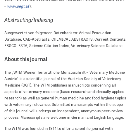
www.oegt.at
–
).
Abstracting/Indexing
Ausgewertet von folgenden Datenbanken: Animal Production
Database, CAB-Abstracts, CHEMICAL ABSTRACTS, Current Contents,
EBSCO, FSTA, Science Citation Index, Veterinary Science Database
About this journal
The „WTM Wiener Tierärztliche Monatsschrift – Veterinary Medicine
Austria“ is a scientific journal of the Austrian Society of Veterinary
Medicine (ÖGT). The WTM publishes manuscripts concerning all
aspects of veterinary medicine (basic research and clinically applied
research) as well as general human medicine and food hygiene topics
with veterinary relevance. Submitted manuscripts within the scope
of this journal will undergo an independent, anonymous peer-review
process. Manuscripts are welcome in German and English language.
The WTM was founded in 1914 to offer a scientific journal with