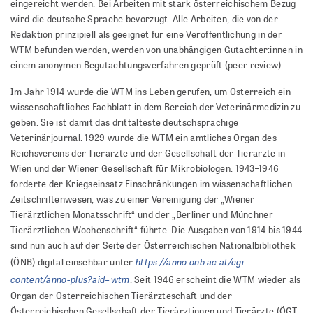
eingereicht werden. Bei Arbeiten mit stark österreichischem Bezug
wird die deutsche Sprache bevorzugt. Alle Arbeiten, die von der
Redaktion prinzipiell als geeignet für eine Veröffentlichung in der
WTM befunden werden, werden von unabhängigen Gutachter:innen in
einem anonymen Begutachtungsverfahren geprüft (peer review).
Im Jahr 1914 wurde die WTM ins Leben gerufen, um Österreich ein
wissenschaftliches Fachblatt in dem Bereich der Veterinärmedizin zu
geben. Sie ist damit das drittälteste deutschsprachige
Veterinärjournal. 1929 wurde die WTM ein amtliches Organ des
Reichsvereins der Tierärzte und der Gesellschaft der Tierärzte in
Wien und der Wiener Gesellschaft für Mikrobiologen. 1943–1946
forderte der Kriegseinsatz Einschränkungen im wissenschaftlichen
Zeitschriftenwesen, was zu einer Vereinigung der „Wiener
Tierärztlichen Monatsschrift“ und der „Berliner und Münchner
Tierärztlichen Wochenschrift“ führte. Die Ausgaben von 1914 bis 1944
sind nun auch auf der Seite der Österreichischen Nationalbibliothek
https://anno.onb.ac.at/cgi-
(ÖNB) digital einsehbar unter
content/anno-plus?aid=wtm
. Seit 1946 erscheint die WTM wieder als
Organ der Österreichischen Tierärzteschaft und der
Österreichischen Gesellschaft der Tierärztinnen und Tierärzte (ÖGT